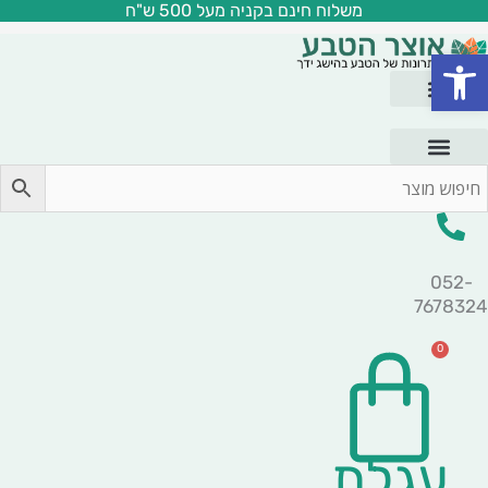
משלוח חינם בקניה מעל 500 ש"ח
ילוג
תוכן
פתח סרגל נגישות
052-
7678324
0
עגלת