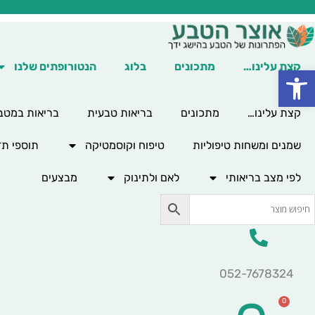
ילוג
תוכן
קצת עלינו…
מתכונים
בלוג
הנטורופתים שלנו
פתח סרגל נגישות
קצת עלינו…
מתכונים
בריאות טבעית
בריאות במטב
שמנים ומשחות טיפוליות
טיפוח וקוסמטיקה
תוספי תז
לפי מצב בריאותי
לאם ולתינוק
מבצעים
052-7678324
0