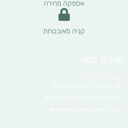
אספקה מהירה
קניה מאובטחת
יצירת קשר
אוצר הטבע
כתובתנו : דברי חיים 5 נתניה
שרות לקוחות : 054-8441245
מייל :
teva4sh@gmail.com