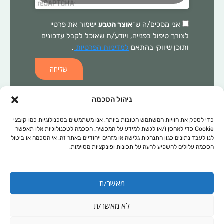
אני מסכים/ה ש־
אוצר הטבע
ישמור את פרטיי
לצורך טיפול בפנייה, ויודע/ת שאוכל לקבל עדכונים
ותוכן שיווקי בהתאם
למדיניות הפרטיות
.
שליחה
ניהול הסכמה
כדי לספק את חוויות המשתמש הטובות ביותר, אנו משתמשים בטכנולוגיות כמו קובצי
המידע הכלול באתר זה, אינו מהווה התוויה רפואית ו/או תחליף לכל טיפול
Cookie כדי לאחסן ו/או לגשת למידע על המכשיר. הסכמה לטכנולוגיות אלו תאפשר
תרופתי ו/או אחר. בכל מקרה של בעיה רפואית יש לפנות לרופא המטפל.
לנו לעבד נתונים כגון התנהגות גלישה או מזהים ייחודיים באתר זה. אי הסכמה או ביטול
הסכמה עלולים להשפיע לרעה על תכונות ופונקציות מסוימות.
המידע המופיע באתר זה מופנה לנשים ולגברים כאחד. אין להעתיק, לשכפל
או להפיץ את הכתוב ברבים, ללא קבלת אישור מהחברה.
מאשר/ת
תקנון אתר
מפת אתר
לא מאשר/ת
מדיניות פרטיות
נגישות