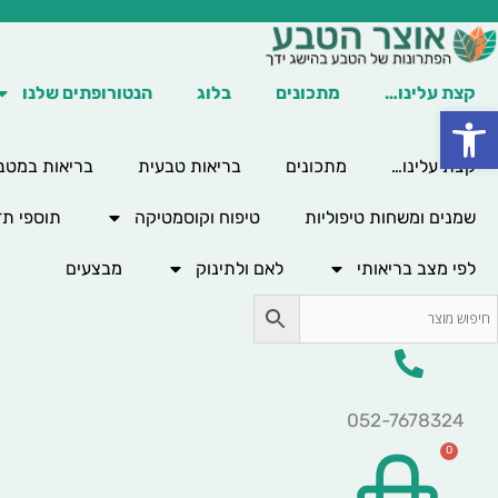
ילוג
תוכן
קצת עלינו…
מתכונים
בלוג
הנטורופתים שלנו
פתח סרגל נגישות
קצת עלינו…
מתכונים
בריאות טבעית
בריאות במטב
שמנים ומשחות טיפוליות
טיפוח וקוסמטיקה
תוספי תז
לפי מצב בריאותי
לאם ולתינוק
מבצעים
052-7678324
0