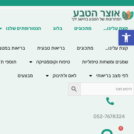
ילוג
תוכן
קצת עלינו…
מתכונים
בלוג
הנטורופתים שלנו
פתח סרגל נגישות
קצת עלינו…
מתכונים
בריאות טבעית
בריאות במטב
שמנים ומשחות טיפוליות
טיפוח וקוסמטיקה
תוספי תז
לפי מצב בריאותי
לאם ולתינוק
מבצעים
052-7678324
0