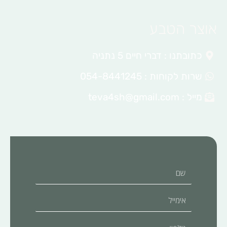
אוצר הטבע
כתובתנו : דברי חיים 5 נתניה
שרות לקוחות : 054-8441245
מייל :
teva4sh@gmail.com
שם
אימייל
טלפון