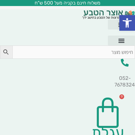
משלוח חינם בקניה מעל 500 ש"ח
ילוג
תוכן
פתח סרגל נגישות
052-
7678324
0
עגלת