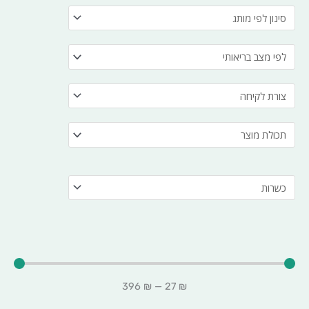
396
₪
—
27
₪