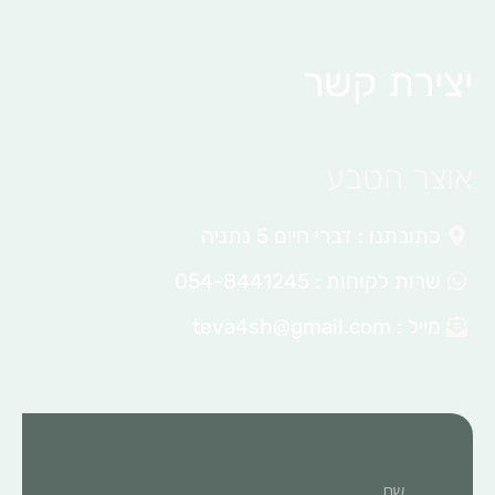
יצירת קשר
אוצר הטבע
כתובתנו : דברי חיים 5 נתניה
שרות לקוחות : 054-8441245
מייל :
teva4sh@gmail.com
שם