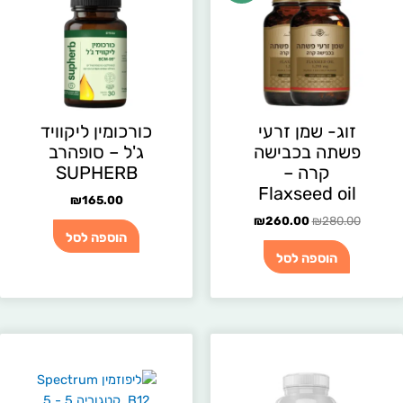
היה:
הוא:
₪260.00.
₪280.00.
זוג- שמן זרעי
כורכומין ליקוויד
פשתה בכבישה
ג'ל – סופהרב
קרה –
SUPHERB
Flaxseed oil
₪
165.00
₪
260.00
₪
280.00
הוספה לסל
הוספה לסל