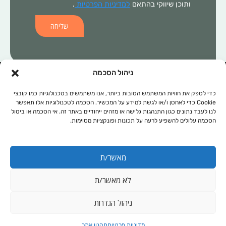
ותוכן שיווקי בהתאם
למדיניות הפרטיות
.
שליחה
ניהול הסכמה
המידע הכלול באתר זה, אינו מהווה התוויה רפואית ו/או תחליף לכל טיפול
תרופתי ו/או אחר. בכל מקרה של בעיה רפואית יש לפנות לרופא המטפל.
כדי לספק את חוויות המשתמש הטובות ביותר, אנו משתמשים בטכנולוגיות כמו קובצי
Cookie כדי לאחסן ו/או לגשת למידע על המכשיר. הסכמה לטכנולוגיות אלו תאפשר
המידע המופיע באתר זה מופנה לנשים ולגברים כאחד. אין להעתיק, לשכפל
לנו לעבד נתונים כגון התנהגות גלישה או מזהים ייחודיים באתר זה. אי הסכמה או ביטול
או להפיץ את הכתוב ברבים, ללא קבלת אישור מהחברה.
הסכמה עלולים להשפיע לרעה על תכונות ופונקציות מסוימות.
תקנון אתר
מפת אתר
מאשר/ת
מדיניות פרטיות
נגישות
לא מאשר/ת
עיצוב ובניית אתרי וורדפרס: Odesign
ניהול הגדרות
קנייה מאובטחת באמצעות:
מדיניות פרטיות
תקנון אתר