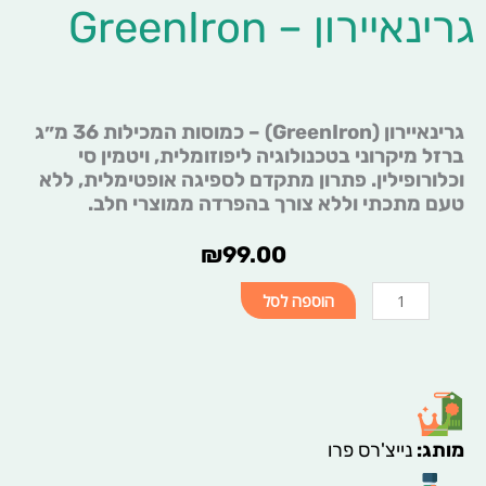
גרינאיירון – GreenIron‭ ‬
גרינאיירון (GreenIron) – כמוסות המכילות 36 מ״ג
ברזל מיקרוני בטכנולוגיה ליפוזומלית, ויטמין סי
וכלורופילין. פתרון מתקדם לספיגה אופטימלית, ללא
טעם מתכתי וללא צורך בהפרדה ממוצרי חלב.
₪
99.00
כמות
הוספה לסל
של
גרינאיירון
-
מותג
:
נייצ'רס פרו