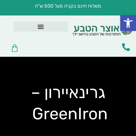
ילוג
משלוח חינם בקניה מעל 500 ש"ח
תוכן
פתח סרגל נגישות
בריאות במטבח
לפי מצב בריאותי
שמנים ומשחות טיפוליות
טיפוח וקוסמטיקה
עגלת
קניות
גרינאיירון –
GreenIron‭ ‬