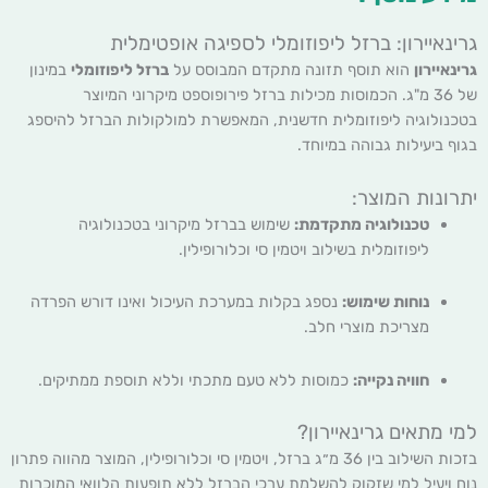
גרינאיירון: ברזל ליפוזומלי לספיגה אופטימלית
גרינאיירון
הוא תוסף תזונה מתקדם המבוסס על
ברזל ליפוזומלי
במינון
של 36 מ"ג. הכמוסות מכילות ברזל פירופוספט מיקרוני המיוצר
בטכנולוגיה ליפוזומלית חדשנית, המאפשרת למולקולות הברזל להיספג
בגוף ביעילות גבוהה במיוחד.
יתרונות המוצר:
טכנולוגיה מתקדמת:
שימוש בברזל מיקרוני בטכנולוגיה
ליפוזומלית בשילוב ויטמין סי וכלורופילין.
נוחות שימוש:
נספג בקלות במערכת העיכול ואינו דורש הפרדה
מצריכת מוצרי חלב.
חוויה נקייה:
כמוסות ללא טעם מתכתי וללא תוספת ממתיקים.
למי מתאים גרינאיירון?
בזכות השילוב בין 36 מ״ג ברזל, ויטמין סי וכלורופילין, המוצר מהווה פתרון
נוח ויעיל למי שזקוק להשלמת ערכי הברזל ללא תופעות הלוואי המוכרות