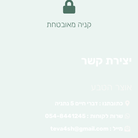
קניה מאובטחת
יצירת קשר
אוצר הטבע
כתובתנו : דברי חיים 5 נתניה
שרות לקוחות : 054-8441245
מייל :
teva4sh@gmail.com