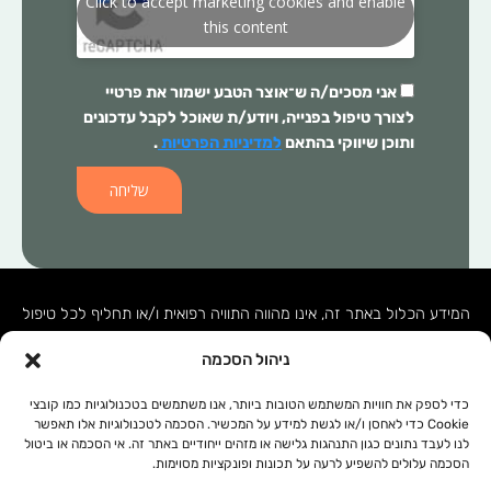
Click to accept marketing cookies and enable
this content
אני מסכים/ה ש־
אוצר הטבע
ישמור את פרטיי
לצורך טיפול בפנייה, ויודע/ת שאוכל לקבל עדכונים
ותוכן שיווקי בהתאם
למדיניות הפרטיות
.
שליחה
המידע הכלול באתר זה, אינו מהווה התוויה רפואית ו/או תחליף לכל טיפול
תרופתי ו/או אחר. בכל מקרה של בעיה רפואית יש לפנות לרופא המטפל.
ניהול הסכמה
המידע המופיע באתר זה מופנה לנשים ולגברים כאחד. אין להעתיק, לשכפל
או להפיץ את הכתוב ברבים, ללא קבלת אישור מהחברה.
כדי לספק את חוויות המשתמש הטובות ביותר, אנו משתמשים בטכנולוגיות כמו קובצי
Cookie כדי לאחסן ו/או לגשת למידע על המכשיר. הסכמה לטכנולוגיות אלו תאפשר
לנו לעבד נתונים כגון התנהגות גלישה או מזהים ייחודיים באתר זה. אי הסכמה או ביטול
תקנון אתר
מפת אתר
הסכמה עלולים להשפיע לרעה על תכונות ופונקציות מסוימות.