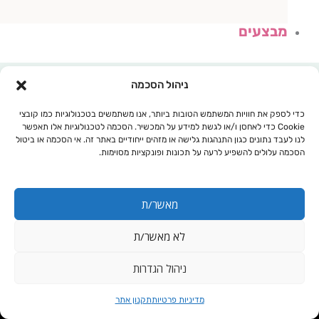
מבצעים
ניהול הסכמה
כדי לספק את חוויות המשתמש הטובות ביותר, אנו משתמשים בטכנולוגיות כמו קובצי
Cookie כדי לאחסן ו/או לגשת למידע על המכשיר. הסכמה לטכנולוגיות אלו תאפשר
לנו לעבד נתונים כגון התנהגות גלישה או מזהים ייחודיים באתר זה. אי הסכמה או ביטול
הסכמה עלולים להשפיע לרעה על תכונות ופונקציות מסוימות.
מאשר/ת
לא מאשר/ת
עגלת קניות
ניהול הגדרות
אבקה + כמוסות
מדיניות פרטיות
תקנון אתר