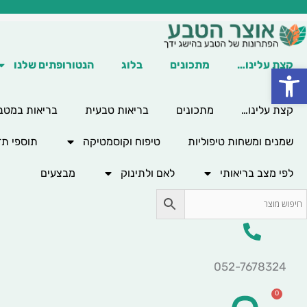
ילוג
תוכן
קצת עלינו…
מתכונים
בלוג
הנטורופתים שלנו
פתח סרגל נגישות
קצת עלינו…
מתכונים
בריאות טבעית
בריאות במטב
שמנים ומשחות טיפוליות
טיפוח וקוסמטיקה
תוספי תז
לפי מצב בריאותי
לאם ולתינוק
מבצעים
052-7678324
0