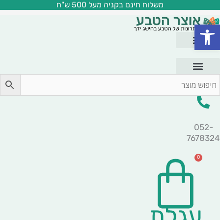
משלוח חינם בקניה מעל 500 ש"ח
ילוג
תוכן
פתח סרגל נגישות
052-
7678324
0
עגלת