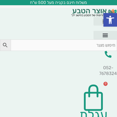
משלוח חינם בקניה מעל 500 ש"ח
ילוג
תוכן
פתח סרגל נגישות
052-
7678324
0
עגלת