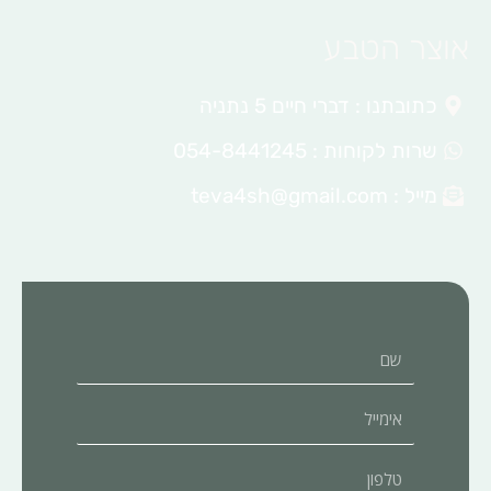
אוצר הטבע
כתובתנו : דברי חיים 5 נתניה
שרות לקוחות : 054-8441245
מייל :
teva4sh@gmail.com
שם
אימייל
טלפון