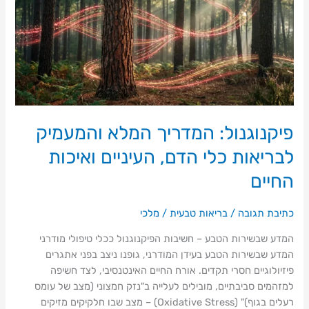
והמעמיק
לבריאות
כלי
הדם,
העיניים
ואיכות
החיים
פיקנוגנול: המדריך המלא והמעמיק
לבריאות כלי הדם, העיניים ואיכות
החיים
כתיבת תגובה
/
בריאות טבעית
/
מלכי
המדע שבשירות הטבע – חשיבות הפיקנוגנול ככלי טיפולי מודרני
המדע שבשירות הטבע בעידן המודרני, גופנו ניצב בפני אתגרים
פיזיולוגיים חסרי תקדים. אורח החיים האינטנסיבי, לצד חשיפה
למזהמים סביבתיים, מובילים לעלייה ב"נזק חמצוני (מצב של עומס
רעלים בגוף)" (Oxidative Stress) – מצב שבו חלקיקים מזיקים