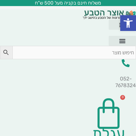
משלוח חינם בקניה מעל 500 ש"ח
ילוג
תוכן
פתח סרגל נגישות
052-
7678324
0
עגלת