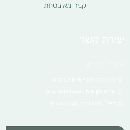
קניה מאובטחת
יצירת קשר
אוצר הטבע
כתובתנו : דברי חיים 5 נתניה
שרות לקוחות : 054-8441245
מייל :
teva4sh@gmail.com