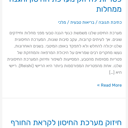
החיסון
ממחלות
והגנה
ממחלות
כתיבת תגובה
/
בריאות טבעית
/
מלכי
מערכת החיסון שלנו משמשת כגוף הגנה טבעי מפני מחלות וחיידקים
שונים. אך לעיתים קרובות, עקב סיבות שונות, המערכת החיסונית
שלנו יכולה להחלש ולא לתפקד באופן המיטבי. בשנים האחרונות,
נעשו מחקרים רבים שמראים על היכולת המרפאה והמחזקת של
פטריות מסוימות מהטבע, המסייעות לשיפור וחיזוק המערכת החיסונית
שלנו. אחת מהפטריות המפורסמות ביותר היא הריישי (Reishi). ריישי
היא […]
Read More »
חיזוק
מערכת
חיזוק מערכת החיסון לקראת החורף
החיסון
לקראת