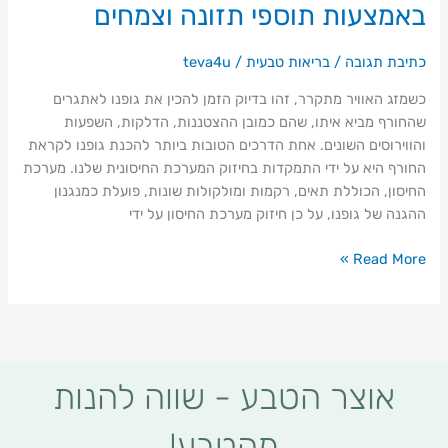
באמצעות תוספי תזונה וצמחים
החורף
באמצעות
כתיבת תגובה
/
בריאות טבעית
/
teva4u
תוספי
תזונה
כשמזג האוויר מתקרר, זהו בדיוק הזמן להכין את גופנו לאתגרים
וצמחים
שהחורף מביא איתו, שהם כמובן ההצטננות, הדלקות, השפעות
והווירוסים השונים. אחת הדרכים הטובות ביותר להכנת גופנו לקראת
החורף היא על ידי התמקדות בחיזוק המערכת החיסונית שלנו. מערכת
החיסון, הכוללת תאים, רקמות ומולקולות שונות, פועלת כמנגנון
ההגנה של גופנו, על כן חיזוק מערכת החיסון על ידי
Read More »
אוצר הטבע - שווה להנות
מהטבע!