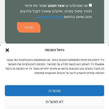
אני מסכים/ה ש־
אוצר הטבע
ישמור את פרטיי
לצורך טיפול בפנייה, ויודע/ת שאוכל לקבל עדכונים
ותוכן שיווקי בהתאם
למדיניות הפרטיות
.
שליחה
ניהול הסכמה
המידע הכלול באתר זה, אינו מהווה התוויה רפואית ו/או תחליף לכל טיפול
תרופתי ו/או אחר. בכל מקרה של בעיה רפואית יש לפנות לרופא המטפל.
כדי לספק את חוויות המשתמש הטובות ביותר, אנו משתמשים בטכנולוגיות כמו קובצי
Cookie כדי לאחסן ו/או לגשת למידע על המכשיר. הסכמה לטכנולוגיות אלו תאפשר
המידע המופיע באתר זה מופנה לנשים ולגברים כאחד. אין להעתיק, לשכפל
לנו לעבד נתונים כגון התנהגות גלישה או מזהים ייחודיים באתר זה. אי הסכמה או ביטול
או להפיץ את הכתוב ברבים, ללא קבלת אישור מהחברה.
הסכמה עלולים להשפיע לרעה על תכונות ופונקציות מסוימות.
תקנון אתר
מפת אתר
מאשר/ת
מדיניות פרטיות
נגישות
לא מאשר/ת