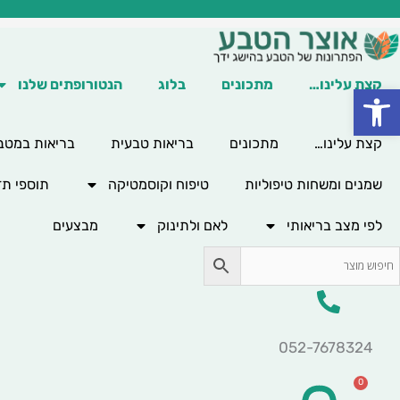
ילוג
תוכן
קצת עלינו…
מתכונים
בלוג
הנטורופתים שלנו
פתח סרגל נגישות
קצת עלינו…
מתכונים
בריאות טבעית
בריאות במטב
שמנים ומשחות טיפוליות
טיפוח וקוסמטיקה
תוספי תז
לפי מצב בריאותי
לאם ולתינוק
מבצעים
052-7678324
0