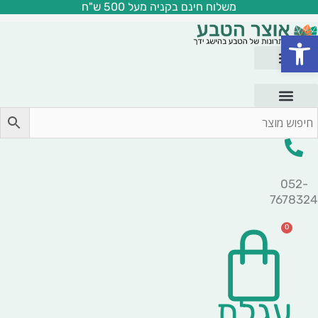
משלוח חינם בקניה מעל 500 ש"ח
ילוג
תוכן
פתח סרגל נגישות
052-
7678324
0
עגלת