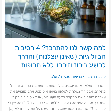
להתרכז?
4
הסיבות
הביולוגיות
(שאינן
עצלנות)
והדרך
להשיג
למה קשה לנו להתרכז? 4 הסיבות
ריכוז
וזיכרון
הביולוגיות (שאינן עצלנות) והדרך
ללא
להשיג ריכוז וזיכרון ללא תרופות
תרופות
כתיבת תגובה
/
בריאות טבעית
/
מלכי
המדריך המלא אתם יושבים מול המחשב, המשימה ברורה, הדד-ליין
מתקרב, אבל היד נשלחת לטלפון באופן אוטומטי. אתם מוצאים את
עצמכם פותחים את המקרר בפעם העשירית, או פשוט בוהים בקיר .
אחר כך מגיעה האשמה העצמית: "למה אני כזה עצלן?", "למה אין לי
כוח רצון?". אז הנה האמת שהגיע הזמן לשים על השולחן: זו לא […]