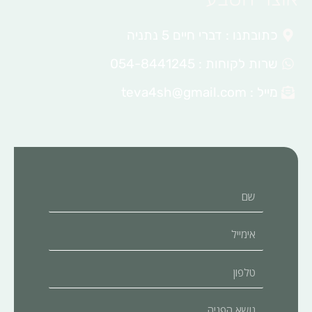
כתובתנו : דברי חיים 5 נתניה
שרות לקוחות : 054-8441245
מייל :
teva4sh@gmail.com
שם
אימייל
טלפון
נושא