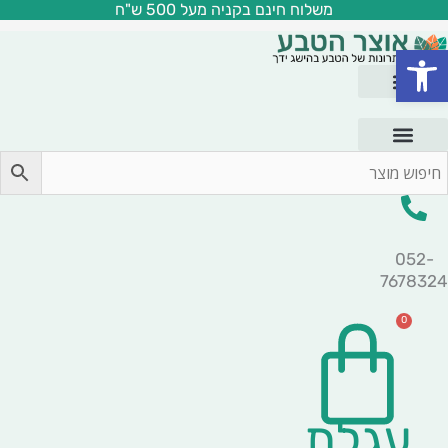
משלוח חינם בקניה מעל 500 ש"ח
ילוג
תוכן
פתח סרגל נגישות
052-
7678324
0
עגלת