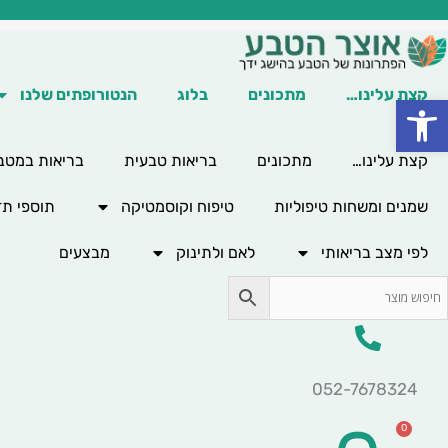
ילוג
תוכן
קצת עלינו…
מתכונים
בלוג
הנטורופתים שלנו
פתח סרגל נגישות
קצת עלינו…
מתכונים
בריאות טבעית
בריאות במטב
שמנים ומשחות טיפוליות
טיפוח וקוסמטיקה
תוספי תז
לפי מצב בריאותי
לאם ולתינוק
מבצעים
052-7678324
0