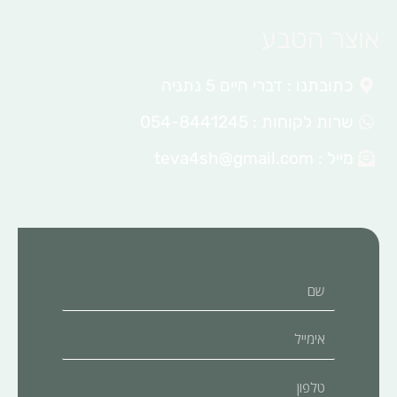
אוצר הטבע
כתובתנו : דברי חיים 5 נתניה
שרות לקוחות : 054-8441245
מייל :
teva4sh@gmail.com
שם
אימייל
טלפון