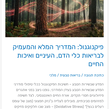
והמעמיק
לבריאות
כלי
הדם,
העיניים
ואיכות
החיים
פיקנוגנול: המדריך המלא והמעמיק
לבריאות כלי הדם, העיניים ואיכות
החיים
כתיבת תגובה
/
בריאות טבעית
/
מלכי
המדע שבשירות הטבע – חשיבות הפיקנוגנול ככלי טיפולי מודרני
המדע שבשירות הטבע בעידן המודרני, גופנו ניצב בפני אתגרים
פיזיולוגיים חסרי תקדים. אורח החיים האינטנסיבי, לצד חשיפה
למזהמים סביבתיים, מובילים לעלייה ב"נזק חמצוני (מצב של עומס
רעלים בגוף)" (Oxidative Stress) – מצב שבו חלקיקים מזיקים