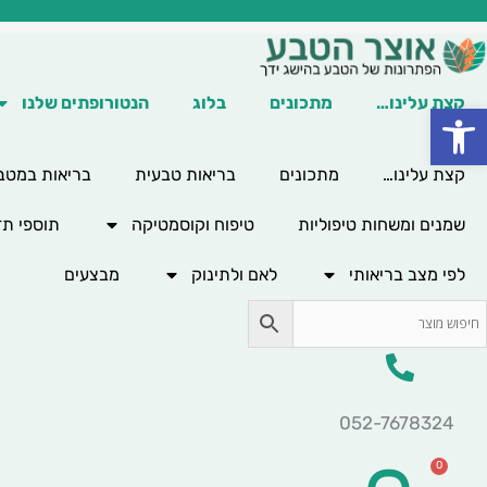
ילוג
תוכן
קצת עלינו…
מתכונים
בלוג
הנטורופתים שלנו
פתח סרגל נגישות
קצת עלינו…
מתכונים
בריאות טבעית
בריאות במטב
שמנים ומשחות טיפוליות
טיפוח וקוסמטיקה
תוספי תז
לפי מצב בריאותי
לאם ולתינוק
מבצעים
052-7678324
0