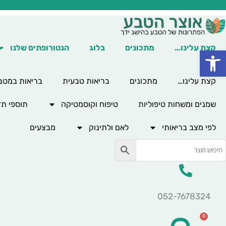
ילוג
תוכן
קצת עלינו…
מתכונים
בלוג
הנטורופתים שלנו
פתח סרגל נגישות
קצת עלינו…
מתכונים
בריאות טבעית
בריאות במטב
שמנים ומשחות טיפוליות
טיפוח וקוסמטיקה
תוספי תז
לפי מצב בריאותי
לאם ולתינוק
מבצעים
052-7678324
0