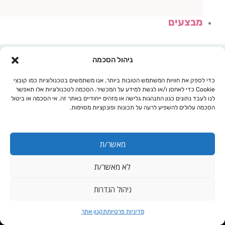
מבצעים
ניהול הסכמה
כדי לספק את חוויות המשתמש הטובות ביותר, אנו משתמשים בטכנולוגיות כמו קובצי
Cookie כדי לאחסן ו/או לגשת למידע על המכשיר. הסכמה לטכנולוגיות אלו תאפשר
לנו לעבד נתונים כגון התנהגות גלישה או מזהים ייחודיים באתר זה. אי הסכמה או ביטול
הסכמה עלולים להשפיע לרעה על תכונות ופונקציות מסוימות.
מאשר/ת
לא מאשר/ת
עגלת קניות
ניהול הגדרות
כמות
שיח אברהם מצוי
מדיניות פרטיות
תקנון אתר
של