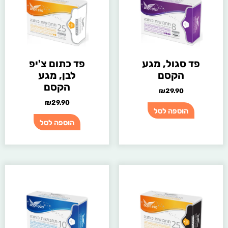
פד סגול, מגע
פד כתום צ'יפ
הקסם
לבן, מגע
הקסם
₪
29.90
₪
29.90
הוספה לסל
הוספה לסל