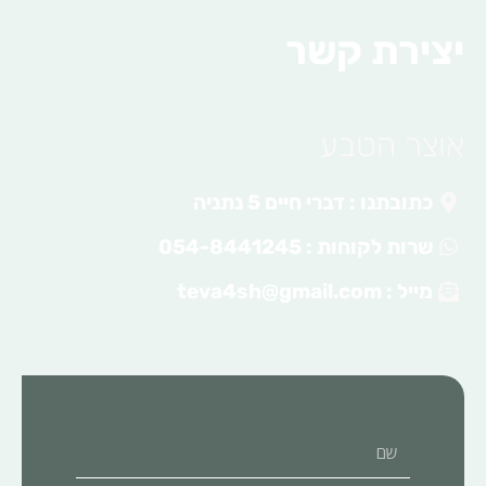
יצירת קשר
אוצר הטבע
כתובתנו : דברי חיים 5 נתניה
שרות לקוחות : 054-8441245
מייל :
teva4sh@gmail.com
שם