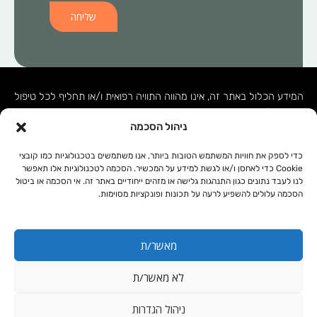
שליחה
המידע הכלול באתר זה, אינו מהווה התוויה רפואית ו/או תחליף לכל טיפול
תרופתי ו/או אחר. בכל מקרה של בעיה רפואית יש לפנות לרופא המטפל.
ניהול הסכמה
המידע המופיע באתר זה מופנה לנשים ולגברים כאחד. אין להעתיק, לשכפל
או להפיץ את הכתוב ברבים, ללא קבלת אישור מהחברה.
כדי לספק את חוויות המשתמש הטובות ביותר, אנו משתמשים בטכנולוגיות כמו קובצי
Cookie כדי לאחסן ו/או לגשת למידע על המכשיר. הסכמה לטכנולוגיות אלו תאפשר
לנו לעבד נתונים כגון התנהגות גלישה או מזהים ייחודיים באתר זה. אי הסכמה או ביטול
תקנון אתר
מפת אתר
הסכמה עלולים להשפיע לרעה על תכונות ופונקציות מסוימות.
מדיניות פרטיות
נגישות
מאשר/ת
עיצוב ובניית אתרי וורדפרס: Odesign
לא מאשר/ת
קנייה מאובטחת באמצעות:
ניהול הגדרות