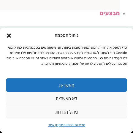
מבצעים
ניהול הסכמה
כדי לספק את חוויות המשתמש הטובות ביותר, אנו משתמשים בטכנולוגיות כמו קובצי
Cookie כדי לאחסן ו/או לגשת למידע על המכשיר. הסכמה לטכנולוגיות אלו תאפשר
לנו לעבד נתונים כגון התנהגות גלישה או מזהים ייחודיים באתר זה. אי הסכמה או ביטול
הסכמה עלולים להשפיע לרעה על תכונות ופונקציות מסוימות.
מאשר/ת
לא מאשר/ת
עגלת קניות
ניהול הגדרות
כמות
רפידות הנקה, מגע
מדיניות פרטיות
תקנון אתר
של