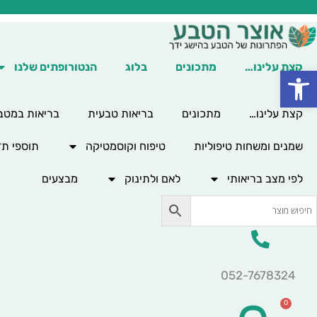
ילוג
תוכן
קצת עלינו…
מתכונים
בלוג
הנטורופתים שלנו
פתח סרגל נגישות
קצת עלינו…
מתכונים
בריאות טבעית
בריאות במטב
שמנים ומשחות טיפוליות
טיפוח וקוסמטיקה
תוספי תז
לפי מצב בריאותי
לאם ולתינוק
מבצעים
052-7678324
0