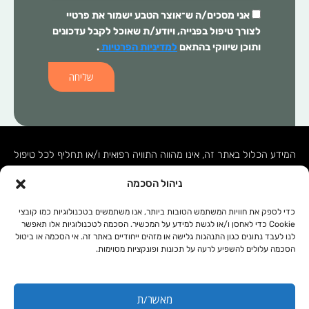
אני מסכים/ה ש־
אוצר הטבע
ישמור את פרטיי
לצורך טיפול בפנייה, ויודע/ת שאוכל לקבל עדכונים
ותוכן שיווקי בהתאם
למדיניות הפרטיות
.
שליחה
המידע הכלול באתר זה, אינו מהווה התוויה רפואית ו/או תחליף לכל טיפול
תרופתי ו/או אחר. בכל מקרה של בעיה רפואית יש לפנות לרופא המטפל.
ניהול הסכמה
המידע המופיע באתר זה מופנה לנשים ולגברים כאחד. אין להעתיק, לשכפל
או להפיץ את הכתוב ברבים, ללא קבלת אישור מהחברה.
כדי לספק את חוויות המשתמש הטובות ביותר, אנו משתמשים בטכנולוגיות כמו קובצי
Cookie כדי לאחסן ו/או לגשת למידע על המכשיר. הסכמה לטכנולוגיות אלו תאפשר
לנו לעבד נתונים כגון התנהגות גלישה או מזהים ייחודיים באתר זה. אי הסכמה או ביטול
תקנון אתר
מפת אתר
הסכמה עלולים להשפיע לרעה על תכונות ופונקציות מסוימות.
מדיניות פרטיות
נגישות
מאשר/ת