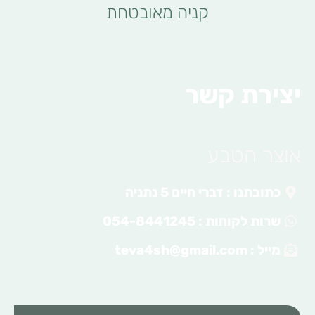
קניה מאובטחת
יצירת קשר
אוצר הטבע
כתובתנו : דברי חיים 5 נתניה
שרות לקוחות : 054-8441245
מייל :
teva4sh@gmail.com