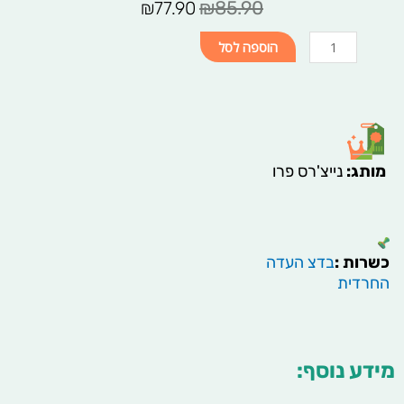
המחיר
המחיר
₪
85.90
₪
77.90
המקורי
הנוכחי
כמות
היה:
הוא:
הוספה לסל
של
₪77.90.
₪85.90.
קוורצטין
פרו-
Quercetin
Pro
מותג
:
נייצ'רס פרו
כשרות :
בדצ העדה
החרדית
מידע נוסף: