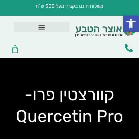
ילוג
משלוח חינם בקניה מעל 500 ש"ח
תוכן
פתח סרגל נגישות
בריאות במטבח
לפי מצב בריאותי
שמנים ומשחות טיפוליות
טיפוח וקוסמטיקה
עגלת
קניות
קוורצטין פרו-
Quercetin Pro