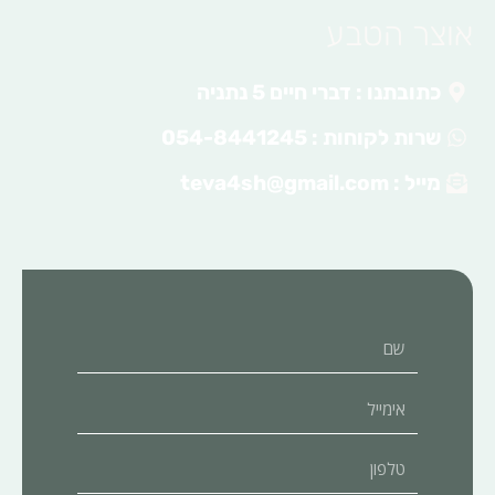
אוצר הטבע
כתובתנו : דברי חיים 5 נתניה
שרות לקוחות : 054-8441245
מייל :
teva4sh@gmail.com
שם
אימייל
טלפון