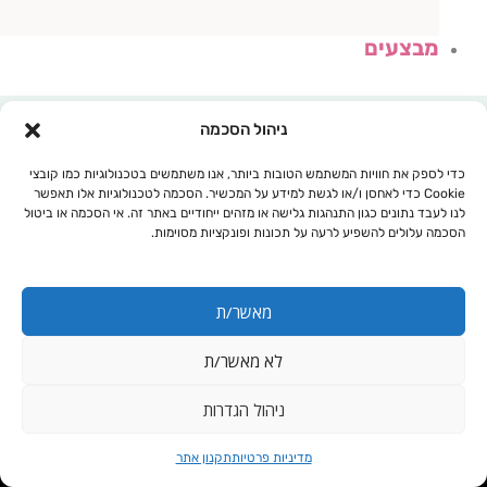
מבצעים
ניהול הסכמה
כדי לספק את חוויות המשתמש הטובות ביותר, אנו משתמשים בטכנולוגיות כמו קובצי
Cookie כדי לאחסן ו/או לגשת למידע על המכשיר. הסכמה לטכנולוגיות אלו תאפשר
לנו לעבד נתונים כגון התנהגות גלישה או מזהים ייחודיים באתר זה. אי הסכמה או ביטול
הסכמה עלולים להשפיע לרעה על תכונות ופונקציות מסוימות.
מאשר/ת
לא מאשר/ת
עגלת קניות
ניהול הגדרות
פרוביוטיקה 7.5
מדיניות פרטיות
תקנון אתר