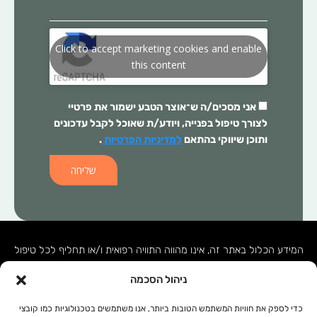
Click to accept marketing cookies and enable
this content
אני מסכים/ה ש־
אוצר הטבע
ישמור את פרטיי
לצורך טיפול בפנייה, ויודע/ת שאוכל לקבל עדכונים
ותוכן שיווקי בהתאם
למדיניות הפרטיות
.
שליחה
המידע הכלול באתר זה, אינו מהווה התוויה רפואית ו/או תחליף לכל טיפול
תרופתי ו/או אחר. בכל מקרה של בעיה רפואית יש לפנות לרופא המטפל.
ניהול הסכמה
המידע המופיע באתר זה מופנה לנשים ולגברים כאחד. אין להעתיק, לשכפל
או להפיץ את הכתוב ברבים, ללא קבלת אישור מהחברה.
כדי לספק את חוויות המשתמש הטובות ביותר, אנו משתמשים בטכנולוגיות כמו קובצי