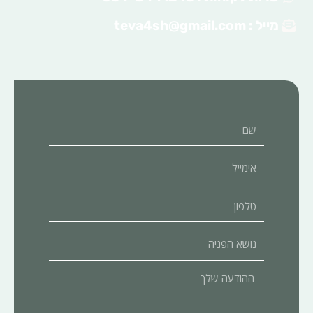
מייל :
teva4sh@gmail.com
שם
אימייל
טלפון
נושא
הפניה
ההודעה
שלך