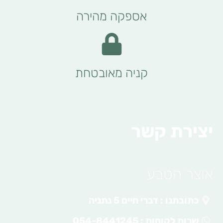
אספקה מהירה
קניה מאובטחת
יצירת קשר
אוצר הטבע
כתובתנו : דברי חיים 5 נתניה
שרות לקוחות : 054-8441245