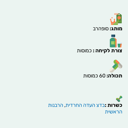
פיטו
באלאנס
(פיטו
פימייל)-
(Phyto
מותג
:
סופהרב
Balance
(Female
Complex
צורת לקיחה
:
כמוסות
תכולה
:
60 כמוסות
כשרות :
בדצ העדה החרדית
,
הרבנות
הראשית