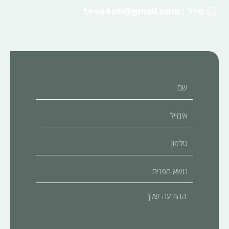
מייל :
teva4sh@gmail.com
שם
אימייל
טלפון
נושא
הפניה
ההודעה
שלך