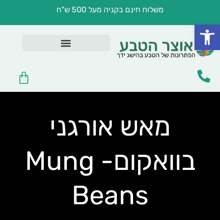
ילוג
משלוח חינם בקניה מעל 500 ש"ח
תוכן
פתח סרגל נגישות
בריאות במטבח
לפי מצב בריאותי
שמנים ומשחות טיפוליות
טיפוח וקוסמטיקה
עגלת
קניות
מאש אורגני
בוואקום- Mung
Beans