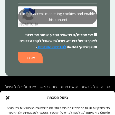
Click to accept marketing cookies and enable
this content
אני מסכים/ה ש־
אוצר הטבע
ישמור את פרטיי
לצורך טיפול בפנייה, ויודע/ת שאוכל לקבל עדכונים
ותוכן שיווקי בהתאם
למדיניות הפרטיות
.
שליחה
המידע הכלול באתר זה, אינו מהווה התוויה רפואית ו/או תחליף לכל טיפול
תרופתי ו/או אחר. בכל מקרה של בעיה רפואית יש לפנות לרופא המטפל.
ניהול הסכמה
המידע המופיע באתר זה מופנה לנשים ולגברים כאחד. אין להעתיק, לשכפל
או להפיץ את הכתוב ברבים, ללא קבלת אישור מהחברה.
כדי לספק את חוויות המשתמש הטובות ביותר, אנו משתמשים בטכנולוגיות כמו קובצי
Cookie כדי לאחסן ו/או לגשת למידע על המכשיר. הסכמה לטכנולוגיות אלו תאפשר