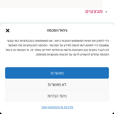
מבצעים
ניהול הסכמה
כדי לספק את חוויות המשתמש הטובות ביותר, אנו משתמשים בטכנולוגיות כמו קובצי
Cookie כדי לאחסן ו/או לגשת למידע על המכשיר. הסכמה לטכנולוגיות אלו תאפשר
לנו לעבד נתונים כגון התנהגות גלישה או מזהים ייחודיים באתר זה. אי הסכמה או ביטול
הסכמה עלולים להשפיע לרעה על תכונות ופונקציות מסוימות.
מאשר/ת
לא מאשר/ת
עגלת קניות
ניהול הגדרות
כמות
ליפוזמין Spectrum
מדיניות פרטיות
תקנון אתר
של