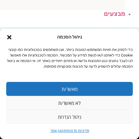
מבצעים
ניהול הסכמה
כדי לספק את חוויות המשתמש הטובות ביותר, אנו משתמשים בטכנולוגיות כמו קובצי
Cookie כדי לאחסן ו/או לגשת למידע על המכשיר. הסכמה לטכנולוגיות אלו תאפשר
לנו לעבד נתונים כגון התנהגות גלישה או מזהים ייחודיים באתר זה. אי הסכמה או ביטול
הסכמה עלולים להשפיע לרעה על תכונות ופונקציות מסוימות.
מאשר/ת
לא מאשר/ת
עגלת קניות
ניהול הגדרות
כמות
טיפות ביו קיד- Bio
מדיניות פרטיות
תקנון אתר
של