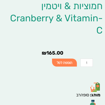
חמוציות & ויטמין
Cranberry & Vitamin-
C
₪
165.00
כמות
הוספה לסל
של
חמוציות
&
ויטמין
Cranberry
&
מותג
:
סופהרב
Vitamin-
C