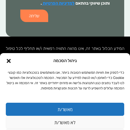
ותוכן שיווקי בהתאם
למדיניות הפרטיות
.
שליחה
המידע הכלול באתר זה, אינו מהווה התוויה רפואית ו/או תחליף לכל טיפול
תרופתי ו/או אחר. בכל מקרה של בעיה רפואית יש לפנות לרופא המטפל.
ניהול הסכמה
המידע המופיע באתר זה מופנה לנשים ולגברים כאחד. אין להעתיק, לשכפל
או להפיץ את הכתוב ברבים, ללא קבלת אישור מהחברה.
כדי לספק את חוויות המשתמש הטובות ביותר, אנו משתמשים בטכנולוגיות כמו קובצי
Cookie כדי לאחסן ו/או לגשת למידע על המכשיר. הסכמה לטכנולוגיות אלו תאפשר
לנו לעבד נתונים כגון התנהגות גלישה או מזהים ייחודיים באתר זה. אי הסכמה או ביטול
תקנון אתר
מפת אתר
הסכמה עלולים להשפיע לרעה על תכונות ופונקציות מסוימות.
מדיניות פרטיות
נגישות
מאשר/ת
עיצוב ובניית אתרי וורדפרס: Odesign
לא מאשר/ת
קנייה מאובטחת באמצעות: