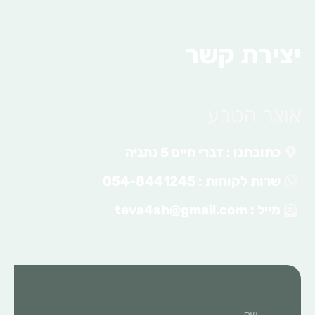
יצירת קשר
אוצר הטבע
כתובתנו : דברי חיים 5 נתניה
שרות לקוחות : 054-8441245
מייל :
teva4sh@gmail.com
שם