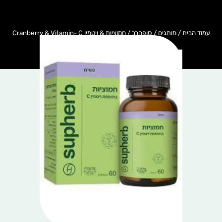
עמוד הבית
/
מותגים
/
סופהרב
/ חמוציות & ויטמין Cranberry & Vitamin- C