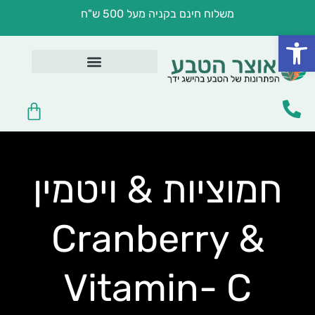
ילוג
משלוח חינם בקניה מעל 500 ש"ח
תוכן
פתח סרגל נגישות
בריאות במטבח
לפי מצב בריאותי
שמנים ומשחות טיפוליות
טיפוח וקוסמטיקה
עגלת
קניות
חמוציות & ויטמין
Cranberry &
Vitamin- C