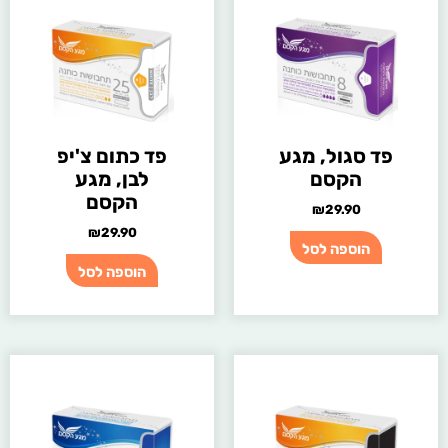
פד סגול, מגע
פד כתום צ'יפ
הקסם
לבן, מגע
הקסם
₪
29.90
₪
29.90
הוספה לסל
הוספה לסל