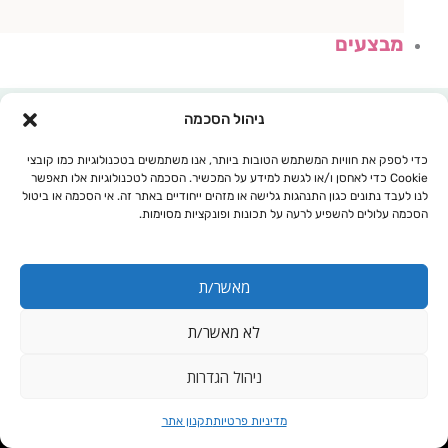
מבצעים
ניהול הסכמה
כדי לספק את חוויות המשתמש הטובות ביותר, אנו משתמשים בטכנולוגיות כמו קובצי
Cookie כדי לאחסן ו/או לגשת למידע על המכשיר. הסכמה לטכנולוגיות אלו תאפשר
לנו לעבד נתונים כגון התנהגות גלישה או מזהים ייחודיים באתר זה. אי הסכמה או ביטול
הסכמה עלולים להשפיע לרעה על תכונות ופונקציות מסוימות.
מאשר/ת
לא מאשר/ת
עגלת קניות
ניהול הגדרות
כמות
וגה מגה- Vega
מדיניות פרטיות
תקנון אתר
של