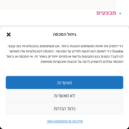
מבצעים
ניהול הסכמה
כדי לספק את חוויות המשתמש הטובות ביותר, אנו משתמשים בטכנולוגיות כמו קובצי
Cookie כדי לאחסן ו/או לגשת למידע על המכשיר. הסכמה לטכנולוגיות אלו תאפשר
לנו לעבד נתונים כגון התנהגות גלישה או מזהים ייחודיים באתר זה. אי הסכמה או ביטול
הסכמה עלולים להשפיע לרעה על תכונות ופונקציות מסוימות.
מאשר/ת
לא מאשר/ת
עגלת קניות
ניהול הגדרות
המחיר
המחיר
כמות
בינה פלוס- Bina
מדיניות פרטיות
תקנון אתר
המקורי
הנוכחי
של