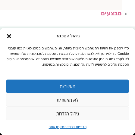
מבצעים
ניהול הסכמה
כדי לספק את חוויות המשתמש הטובות ביותר, אנו משתמשים בטכנולוגיות כמו קובצי
Cookie כדי לאחסן ו/או לגשת למידע על המכשיר. הסכמה לטכנולוגיות אלו תאפשר
לנו לעבד נתונים כגון התנהגות גלישה או מזהים ייחודיים באתר זה. אי הסכמה או ביטול
הסכמה עלולים להשפיע לרעה על תכונות ופונקציות מסוימות.
מאשר/ת
לא מאשר/ת
עגלת קניות
ניהול הגדרות
כמות
ביו פלוס- Bio plus
מדיניות פרטיות
תקנון אתר
של