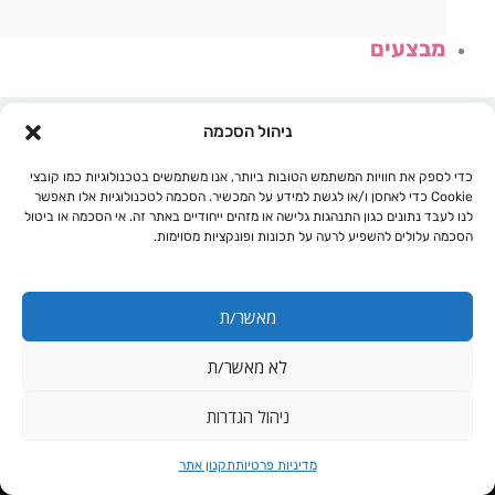
מבצעים
ניהול הסכמה
כדי לספק את חוויות המשתמש הטובות ביותר, אנו משתמשים בטכנולוגיות כמו קובצי
Cookie כדי לאחסן ו/או לגשת למידע על המכשיר. הסכמה לטכנולוגיות אלו תאפשר
לנו לעבד נתונים כגון התנהגות גלישה או מזהים ייחודיים באתר זה. אי הסכמה או ביטול
הסכמה עלולים להשפיע לרעה על תכונות ופונקציות מסוימות.
מאשר/ת
לא מאשר/ת
עגלת קניות
ניהול הגדרות
כמות
ארט -3- פלקס-
מדיניות פרטיות
תקנון אתר
של