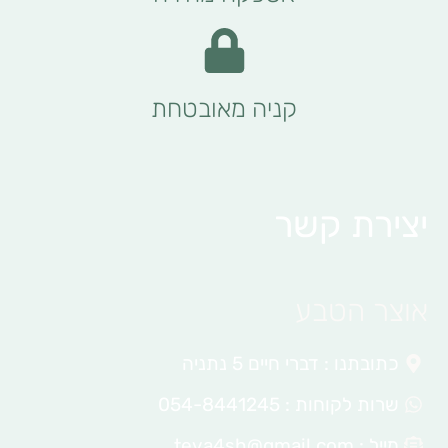
קניה מאובטחת
יצירת קשר
אוצר הטבע
כתובתנו : דברי חיים 5 נתניה
שרות לקוחות : 054-8441245
מייל :
teva4sh@gmail.com