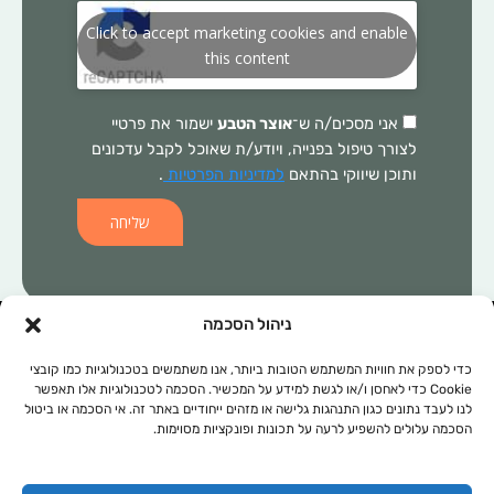
Click to accept marketing cookies and enable
this content
אני מסכים/ה ש־
אוצר הטבע
ישמור את פרטיי
לצורך טיפול בפנייה, ויודע/ת שאוכל לקבל עדכונים
ותוכן שיווקי בהתאם
למדיניות הפרטיות
.
שליחה
ניהול הסכמה
המידע הכלול באתר זה, אינו מהווה התוויה רפואית ו/או תחליף לכל טיפול
תרופתי ו/או אחר. בכל מקרה של בעיה רפואית יש לפנות לרופא המטפל.
כדי לספק את חוויות המשתמש הטובות ביותר, אנו משתמשים בטכנולוגיות כמו קובצי
Cookie כדי לאחסן ו/או לגשת למידע על המכשיר. הסכמה לטכנולוגיות אלו תאפשר
המידע המופיע באתר זה מופנה לנשים ולגברים כאחד. אין להעתיק, לשכפל
לנו לעבד נתונים כגון התנהגות גלישה או מזהים ייחודיים באתר זה. אי הסכמה או ביטול
או להפיץ את הכתוב ברבים, ללא קבלת אישור מהחברה.
הסכמה עלולים להשפיע לרעה על תכונות ופונקציות מסוימות.