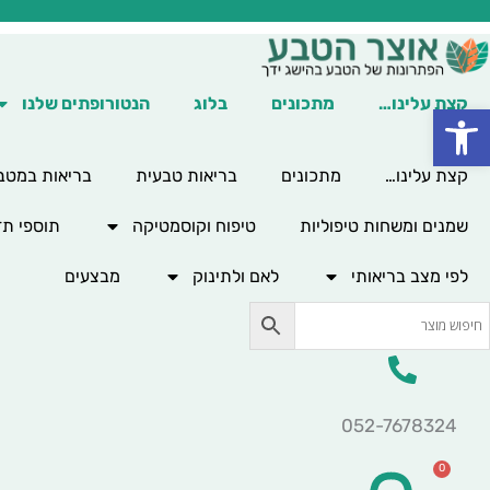
ילוג
תוכן
קצת עלינו…
מתכונים
בלוג
הנטורופתים שלנו
פתח סרגל נגישות
קצת עלינו…
מתכונים
בריאות טבעית
בריאות במטב
שמנים ומשחות טיפוליות
טיפוח וקוסמטיקה
תוספי תז
לפי מצב בריאותי
לאם ולתינוק
מבצעים
052-7678324
0