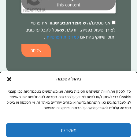
this content
אני מסכים/ה ש־
אוצר הטבע
ישמור את פרטיי
לצורך טיפול בפנייה, ויודע/ת שאוכל לקבל עדכונים
ותוכן שיווקי בהתאם
למדיניות הפרטיות
.
שליחה
ניהול הסכמה
המידע הכלול באתר זה, אינו מהווה התוויה רפואית ו/או תחליף לכל טיפול
תרופתי ו/או אחר. בכל מקרה של בעיה רפואית יש לפנות לרופא המטפל.
כדי לספק את חוויות המשתמש הטובות ביותר, אנו משתמשים בטכנולוגיות כמו קובצי
Cookie כדי לאחסן ו/או לגשת למידע על המכשיר. הסכמה לטכנולוגיות אלו תאפשר
המידע המופיע באתר זה מופנה לנשים ולגברים כאחד. אין להעתיק, לשכפל
לנו לעבד נתונים כגון התנהגות גלישה או מזהים ייחודיים באתר זה. אי הסכמה או ביטול
או להפיץ את הכתוב ברבים, ללא קבלת אישור מהחברה.
הסכמה עלולים להשפיע לרעה על תכונות ופונקציות מסוימות.
תקנון אתר
מפת אתר
מאשר/ת