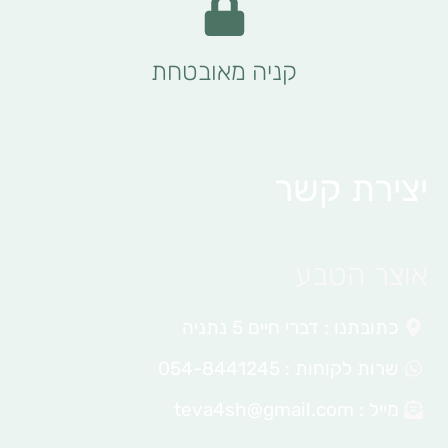
קניה מאובטחת
יצירת קשר
אוצר הטבע
כתובתנו : דברי חיים 5 נתניה
שרות לקוחות : 054-8441245
מייל :
teva4sh@gmail.com