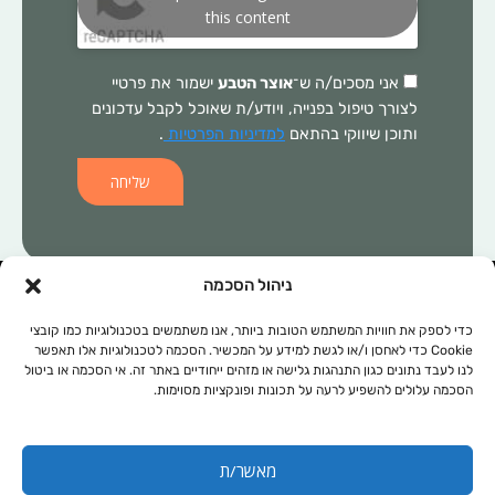
this content
אני מסכים/ה ש־
אוצר הטבע
ישמור את פרטיי
לצורך טיפול בפנייה, ויודע/ת שאוכל לקבל עדכונים
ותוכן שיווקי בהתאם
למדיניות הפרטיות
.
שליחה
ניהול הסכמה
המידע הכלול באתר זה, אינו מהווה התוויה רפואית ו/או תחליף לכל טיפול
תרופתי ו/או אחר. בכל מקרה של בעיה רפואית יש לפנות לרופא המטפל.
כדי לספק את חוויות המשתמש הטובות ביותר, אנו משתמשים בטכנולוגיות כמו קובצי
Cookie כדי לאחסן ו/או לגשת למידע על המכשיר. הסכמה לטכנולוגיות אלו תאפשר
המידע המופיע באתר זה מופנה לנשים ולגברים כאחד. אין להעתיק, לשכפל
לנו לעבד נתונים כגון התנהגות גלישה או מזהים ייחודיים באתר זה. אי הסכמה או ביטול
או להפיץ את הכתוב ברבים, ללא קבלת אישור מהחברה.
הסכמה עלולים להשפיע לרעה על תכונות ופונקציות מסוימות.
תקנון אתר
מפת אתר
מאשר/ת