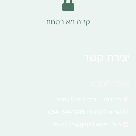
קניה מאובטחת
יצירת קשר
אוצר הטבע
כתובתנו : דברי חיים 5 נתניה
שרות לקוחות : 054-8441245
מייל :
teva4sh@gmail.com