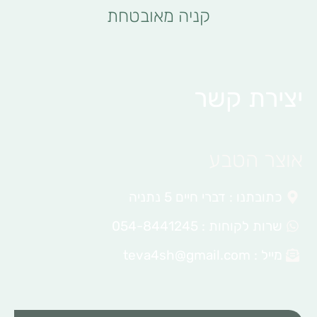
קניה מאובטחת
יצירת קשר
אוצר הטבע
כתובתנו : דברי חיים 5 נתניה
שרות לקוחות : 054-8441245
מייל :
teva4sh@gmail.com