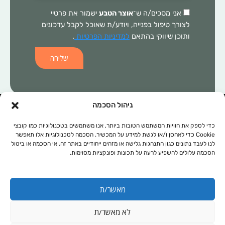
אני מסכים/ה ש־
אוצר הטבע
ישמור את פרטיי
לצורך טיפול בפנייה, ויודע/ת שאוכל לקבל עדכונים
ותוכן שיווקי בהתאם
למדיניות הפרטיות
.
שליחה
ניהול הסכמה
המידע הכלול באתר זה, אינו מהווה התוויה רפואית ו/או תחליף לכל טיפול
תרופתי ו/או אחר. בכל מקרה של בעיה רפואית יש לפנות לרופא המטפל.
כדי לספק את חוויות המשתמש הטובות ביותר, אנו משתמשים בטכנולוגיות כמו קובצי
Cookie כדי לאחסן ו/או לגשת למידע על המכשיר. הסכמה לטכנולוגיות אלו תאפשר
המידע המופיע באתר זה מופנה לנשים ולגברים כאחד. אין להעתיק, לשכפל
לנו לעבד נתונים כגון התנהגות גלישה או מזהים ייחודיים באתר זה. אי הסכמה או ביטול
או להפיץ את הכתוב ברבים, ללא קבלת אישור מהחברה.
הסכמה עלולים להשפיע לרעה על תכונות ופונקציות מסוימות.
תקנון אתר
מפת אתר
מאשר/ת
מדיניות פרטיות
נגישות
לא מאשר/ת