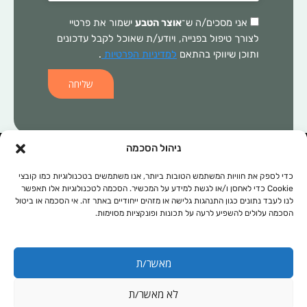
אני מסכים/ה ש־
אוצר הטבע
ישמור את פרטיי
לצורך טיפול בפנייה, ויודע/ת שאוכל לקבל עדכונים
ותוכן שיווקי בהתאם
למדיניות הפרטיות
.
שליחה
ניהול הסכמה
המידע הכלול באתר זה, אינו מהווה התוויה רפואית ו/או תחליף לכל טיפול
תרופתי ו/או אחר. בכל מקרה של בעיה רפואית יש לפנות לרופא המטפל.
כדי לספק את חוויות המשתמש הטובות ביותר, אנו משתמשים בטכנולוגיות כמו קובצי
Cookie כדי לאחסן ו/או לגשת למידע על המכשיר. הסכמה לטכנולוגיות אלו תאפשר
המידע המופיע באתר זה מופנה לנשים ולגברים כאחד. אין להעתיק, לשכפל
לנו לעבד נתונים כגון התנהגות גלישה או מזהים ייחודיים באתר זה. אי הסכמה או ביטול
או להפיץ את הכתוב ברבים, ללא קבלת אישור מהחברה.
הסכמה עלולים להשפיע לרעה על תכונות ופונקציות מסוימות.
תקנון אתר
מפת אתר
מאשר/ת
מדיניות פרטיות
נגישות
לא מאשר/ת