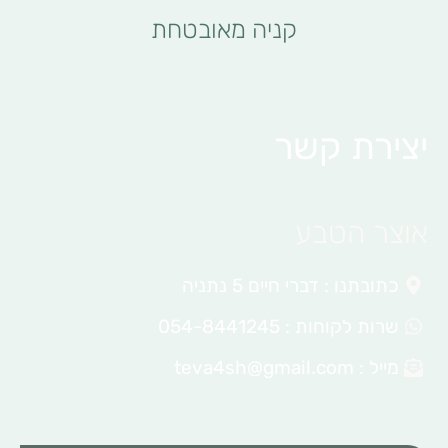
קניה מאובטחת
יצירת קשר
אוצר הטבע
כתובתנו : דברי חיים 5 נתניה
שרות לקוחות : 054-8441245
מייל :
teva4sh@gmail.com