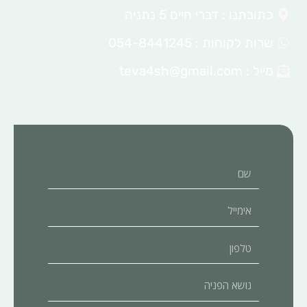
כתובתנו : דברי חיים 5 נתניה
שרות לקוחות : 054-8441245
מייל :
teva4sh@gmail.com
שם
אימייל
טלפון
נושא
הפניה