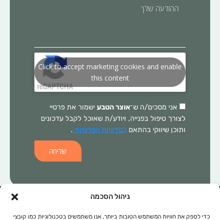
ההודעה
שלך
Click to accept marketing cookies and enable
this content
אני מסכים/ה ש־
אוצר הטבע
ישמור את פרטיי
לצורך טיפול בפנייה, ויודע/ת שאוכל לקבל עדכונים
ותוכן שיווקי בהתאם
למדיניות הפרטיות
.
שליחה
ניהול הסכמה
המידע הכלול באתר זה, אינו מהווה התוויה רפואית ו/או תחליף לכל טיפול
תרופתי ו/או אחר. בכל מקרה של בעיה רפואית יש לפנות לרופא המטפל.
כדי לספק את חוויות המשתמש הטובות ביותר, אנו משתמשים בטכנולוגיות כמו קובצי