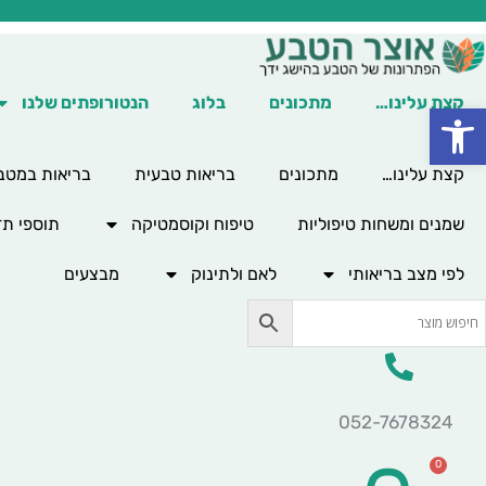
ילוג
תוכן
קצת עלינו…
מתכונים
בלוג
הנטורופתים שלנו
פתח סרגל נגישות
קצת עלינו…
מתכונים
בריאות טבעית
בריאות במטב
שמנים ומשחות טיפוליות
טיפוח וקוסמטיקה
תוספי תז
לפי מצב בריאותי
לאם ולתינוק
מבצעים
052-7678324
0