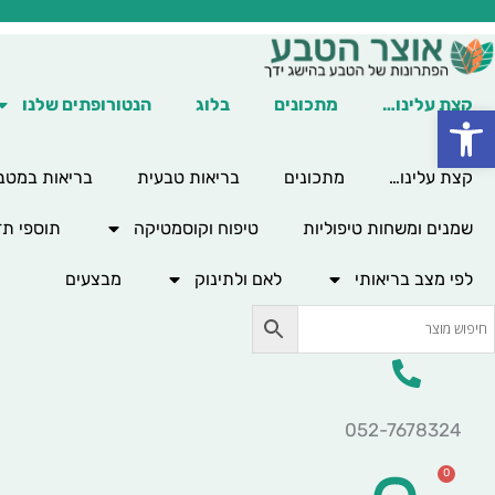
ילוג
תוכן
קצת עלינו…
מתכונים
בלוג
הנטורופתים שלנו
פתח סרגל נגישות
קצת עלינו…
מתכונים
בריאות טבעית
בריאות במטב
שמנים ומשחות טיפוליות
טיפוח וקוסמטיקה
תוספי תז
לפי מצב בריאותי
לאם ולתינוק
מבצעים
052-7678324
0