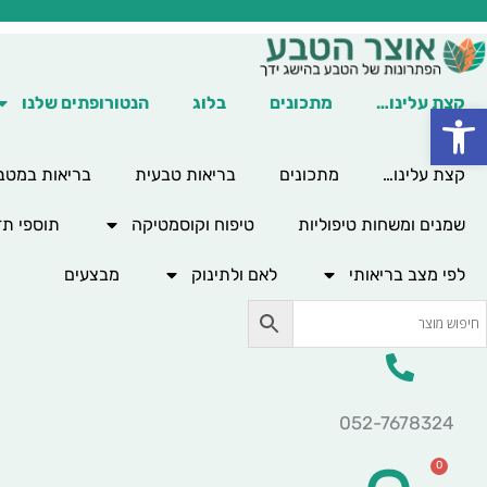
ילוג
תוכן
קצת עלינו…
מתכונים
בלוג
הנטורופתים שלנו
פתח סרגל נגישות
קצת עלינו…
מתכונים
בריאות טבעית
בריאות במטב
שמנים ומשחות טיפוליות
טיפוח וקוסמטיקה
תוספי תז
לפי מצב בריאותי
לאם ולתינוק
מבצעים
052-7678324
0